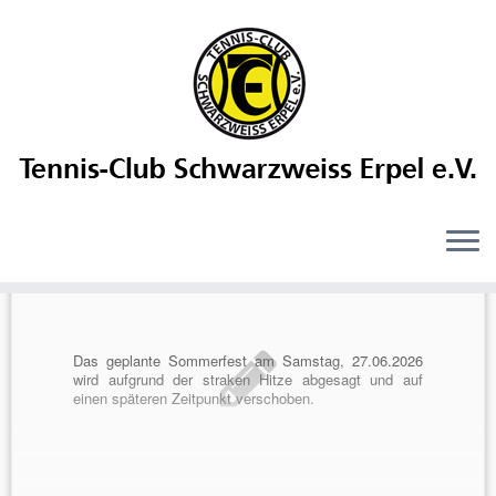
Sascha Meier
Das geplante Sommerfest am Samstag, 27.06.2026
wird aufgrund der straken Hitze abgesagt und auf
einen späteren Zeitpunkt verschoben.