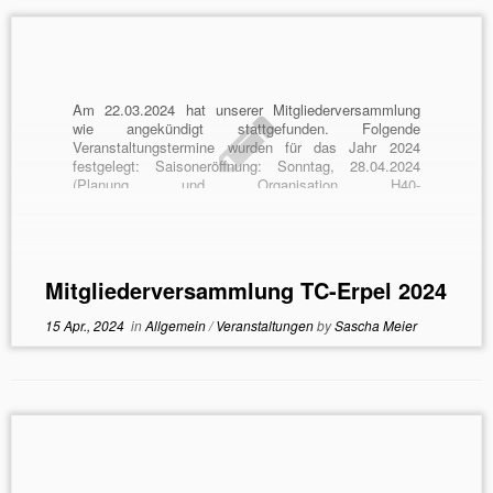
Am 22.03.2024 hat unserer Mitgliederversammlung
wie angekündigt stattgefunden. Folgende
Veranstaltungstermine wurden für das Jahr 2024
festgelegt: Saisoneröffnung: Sonntag, 28.04.2024
(Planung und Organisation H40-
Mannschaft)Sommerfest: Samstag, 24.08.2024
(Planung und Organisation H65-
Mannschaft)Weihnachtsfeier / -wanderung: Samstag,
07.12.2024 Wir freuen uns auch auf spannende
Medenspiele der H65 und H40-Mannschaft, die dieses
Mitgliederversammlung TC-Erpel 2024
Jahr beide in der […]
15 Apr., 2024
in
Allgemein
/
Veranstaltungen
by
Sascha Meier