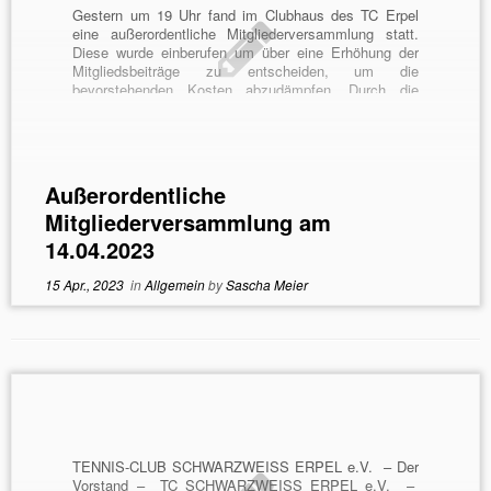
Gestern um 19 Uhr fand im Clubhaus des TC Erpel
eine außerordentliche Mitgliederversammlung statt.
Diese wurde einberufen um über eine Erhöhung der
Mitgliedsbeiträge zu entscheiden, um die
bevorstehenden Kosten abzudämpfen. Durch die
teilnehmenden Mitglieder wurde zunächst einstimmig
beschlossen, dass die Beiträge erhöht werden. Zur
Wahl stand eine Erhöhung von 25 […]
Außerordentliche
Mitgliederversammlung am
14.04.2023
15 Apr., 2023
in
Allgemein
by
Sascha Meier
TENNIS-CLUB SCHWARZWEISS ERPEL e.V. – Der
Vorstand – TC SCHWARZWEISS ERPEL e.V. –