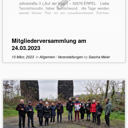
Jahnstraße 3 („Auf der Kipp“) – 53579 ERPEL Liebe
Tennisfreundin, lieber Tennisfreund, die Tage werden
wieder länger. Das ist ein unverkennbares Zeichen
dafür, dass der Frühling, und damit die Sommersaison
naht. Um nach Corona wieder in den […]
Mitgliederversammlung am
24.03.2023
10 März, 2023
in
Allgemein
/
Veranstaltungen
by
Sascha Meier