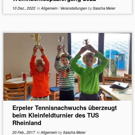
10 Dez., 2022
in
Allgemein
/
Veranstaltungen
by
Sascha Meier
Erpeler Tennisnachwuchs überzeugt
beim Kleinfeldturnier des TUS
Rheinland
20 Feb., 2017
in
Allgemein
by
Sascha Meier