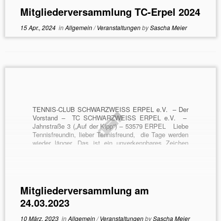
Medenspiele der H65 und H40-Mannschaft, die dieses
Mitgliederversammlung TC-Erpel 2024
Jahr beide in der […]
15 Apr., 2024
in
Allgemein
/
Veranstaltungen
by
Sascha Meier
TENNIS-CLUB SCHWARZWEISS ERPEL e.V. – Der
Vorstand – TC SCHWARZWEISS ERPEL e.V. –
Jahnstraße 3 („Auf der Kipp“) – 53579 ERPEL Liebe
Tennisfreundin, lieber Tennisfreund, die Tage werden
wieder länger. Das ist ein unverkennbares Zeichen
dafür, dass der Frühling, und damit die Sommersaison
naht. Um nach Corona wieder in den […]
Mitgliederversammlung am
24.03.2023
10 März, 2023
in
Allgemein
/
Veranstaltungen
by
Sascha Meier