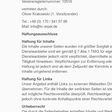
Vereinsregisternummer: 10516
vertreten durch:
Oliver Krakowski (1. Vorsitzender)
Tel.: +49 (0) 170 / 341 57 86
Mail: info@tc-erpel.de
Haftungsausschluss
Haftung für Inhalte
Die Inhalte unserer Seiten wurden mit größter Sorgfalt e
Diensteanbieter sind wir gemäß § 7 Abs.1 TMG für eige
Diensteanbieter jedoch nicht verpflichtet, übermittelt
Tätigkeit hinweisen. Verpflichtungen zur Entfernung o
Haftung ist jedoch erst ab dem Zeitpunkt der Kenntni
Inhalte umgehend entfernen.
Haftung für Links
Unser Angebot enthält Links zu externen Webseiten Drit
übernehmen. Für die Inhalte der verlinkten Seiten ist st
auf mögliche Rechtsverstöße überprüft. Rechtswidrige In
jedoch ohne konkrete Anhaltspunkte einer Rechtsverle
Urheberrecht
Die durch die Seitenbetreiber erstellten Inhalte und We