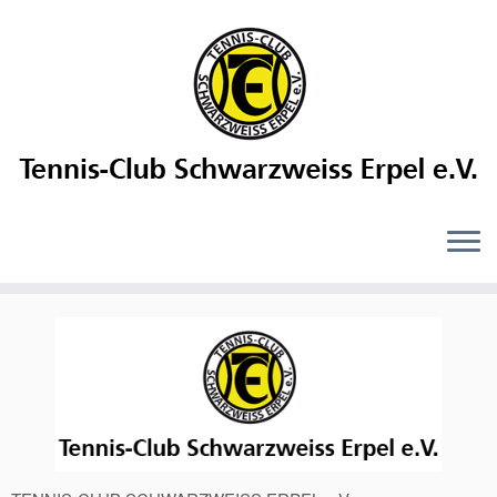
Mitgliederversammlung am
24.03.2023
10 März, 2023
in
Allgemein
/
Veranstaltungen
by
Sascha Meier