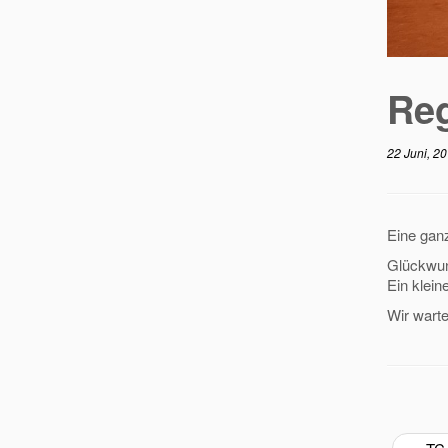
Reg
22 Juni, 2
Eine ganz
Glückwun
Ein klei
Wir wart