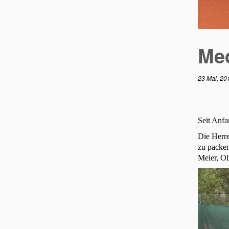
Med
23 Mai, 20
Seit Anf
Die Herre
zu packen
Meier, O