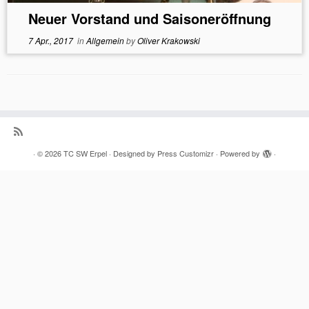
Neuer Vorstand und Saisoneröffnung
7 Apr., 2017
in
Allgemein
by
Oliver Krakowski
·
© 2026
TC SW Erpel
·
Designed by
Press Customizr
·
Powered by
·