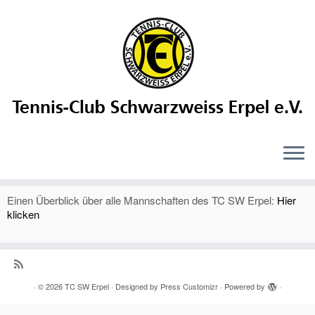
Herren 65
Das Mannschaftsportrait, Spieltermine und Ergebnistabellen der
Herren 65 auf TORP:
Hier klicken
Einen Überblick über alle Mannschaften des TC SW Erpel:
Hier
klicken
·
© 2026
TC SW Erpel
·
Designed by
Press Customizr
·
Powered by
·